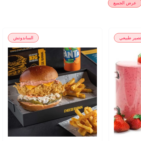
عرض الجميع
صير طبيعي
الساندوتش