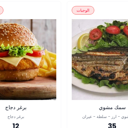
الوجبات
سمك مشوي
برغر دجاج
ي - ارز - سلطة - عيران
برغر دجاج
12
35