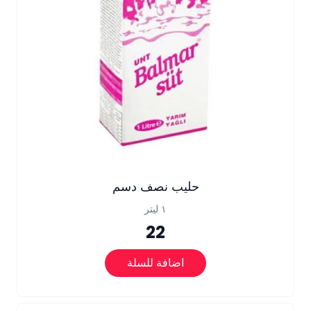
حليب نصف دسم
١ ليتر
22
اضافة للسلة