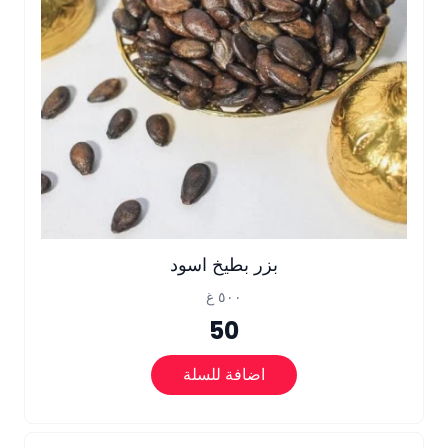
بزر بطيخ اسود
٥٠٠ غ
50
اضافة للسلة