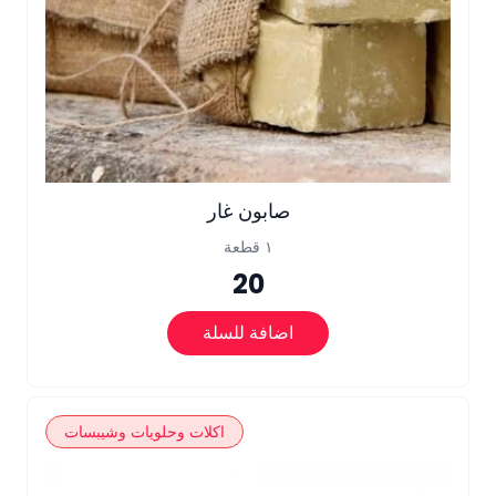
صابون غار
١ قطعة
20
اضافة للسلة
اكلات وحلويات وشيبسات