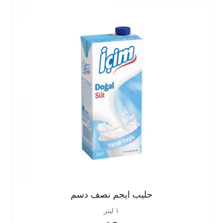
حليب ايجم نصف دسم
١ ليتر