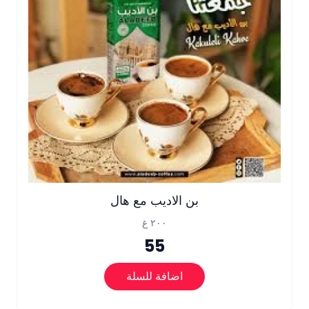
بن الاديب مع هال
٢٠٠ غ
55
اضافة للسلة