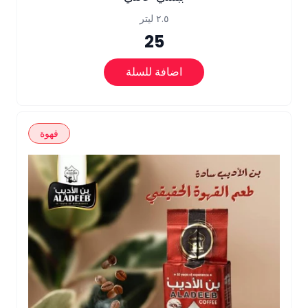
٢.٥ ليتر
25
اضافة للسلة
قهوة