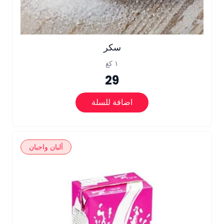
سكر
١ كغ
29
اضافة للسلة
ألبان واجبان