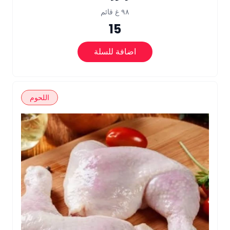
٩٨ غ قائم
15
اضافة للسلة
اللحوم