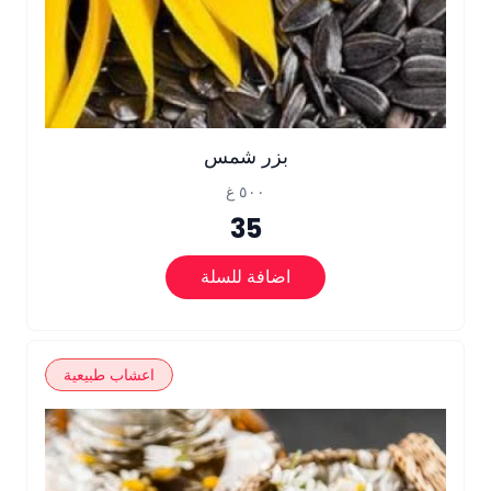
بزر شمس
٥٠٠ غ
35
اضافة للسلة
اعشاب طبيعية