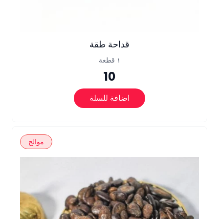
قداحة طقة
١ قطعة
10
اضافة للسلة
موالح