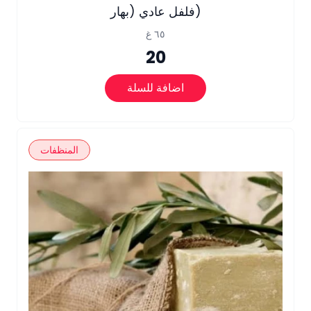
فلفل عادي (بهار)
٦٥ غ
20
اضافة للسلة
المنظفات