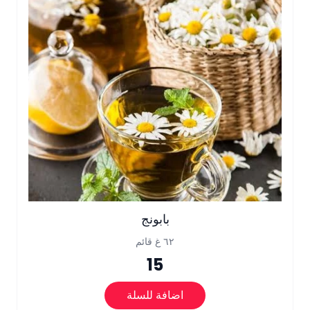
بابونج
٦٢ غ قائم
15
اضافة للسلة