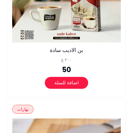
بن الاديب سادة
٢٠٠ غ
50
اضافة للسلة
بهارات