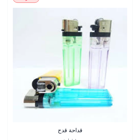
قداحة قدح