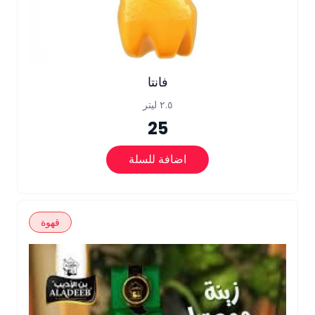
فانتا
٢.٥ ليتر
25
اضافة للسلة
قهوة