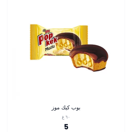
بوب كيك موز
٦٠ غ
5