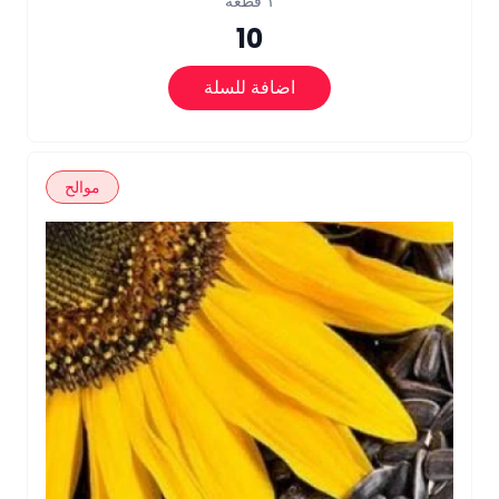
١ قطعة
10
اضافة للسلة
موالح