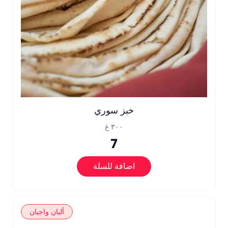
خبز سوري
٣٠٠ غ
7
اضافة للسلة
ألبان واجبان