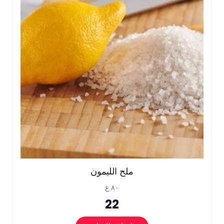
ملح الليمون
٨٠ غ
22