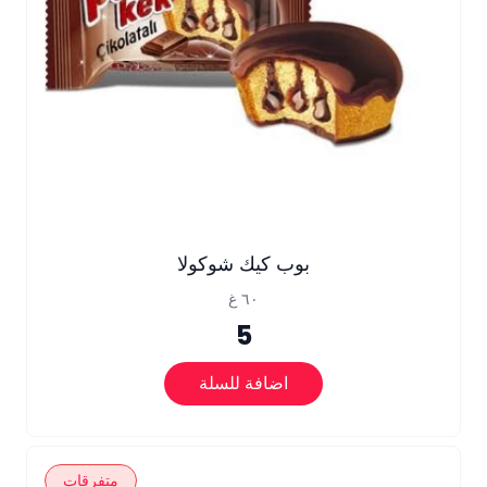
بوب كيك شوكولا
٦٠ غ
5
اضافة للسلة
متفرقات