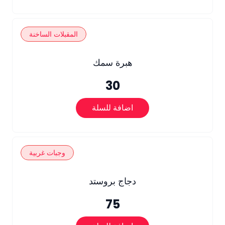
المقبلات الساخنة
هبرة سمك
30
اضافة للسلة
وجبات غربية
دجاج بروستد
75