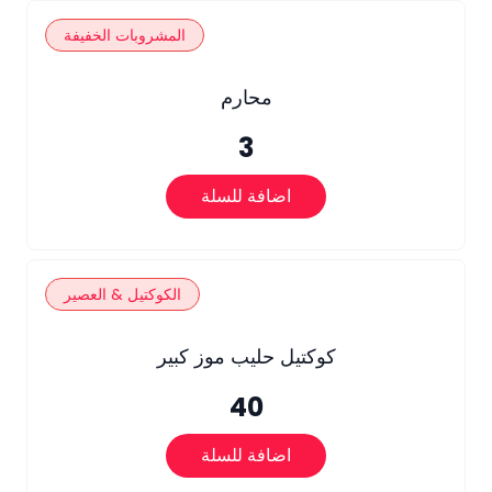
المشروبات الخفيفة
محارم
3
اضافة للسلة
الكوكتيل & العصير
كوكتيل حليب موز كبير
40
اضافة للسلة