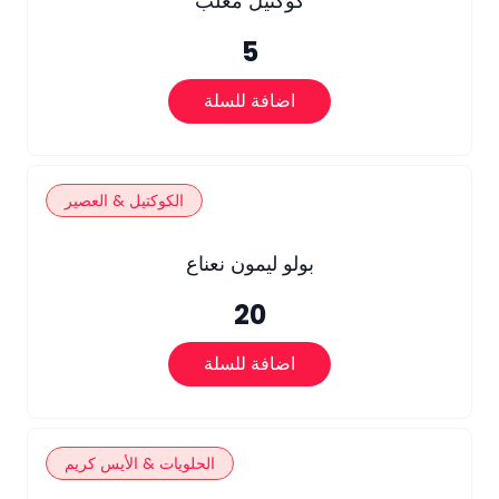
كوكتيل معلب
5
اضافة للسلة
الكوكتيل & العصير
بولو ليمون نعناع
20
اضافة للسلة
الحلويات & الأيس كريم